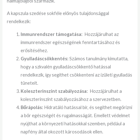
halmájolajból származik.
A kapszula szedése sokféle előnyös tulajdonsággal
rendelkezik:
Immunrendszer támogatása:
Hozzájárulhat az
immunrendszer egészségének fenntartásához és
erősítéséhez.
Gyulladáscsökkentés:
Számos tanulmány kimutatta,
hogy a szkvalén gyulladáscsökkentő hatással
rendelkezik, így segíthet csökkenteni az ízületi gyulladás
tüneteit.
Koleszterinszint szabályozása:
Hozzájárulhat a
koleszterinszint szabályozásához a szervezetben.
Bőrápolás:
Hidratáló hatással bír, és segíthet megőrizni
a bőr egészségét és rugalmasságát. Emellett védelmet
nyújthat a környezeti hatásokkal szemben, például a
napfény által okozott károsodások ellen.