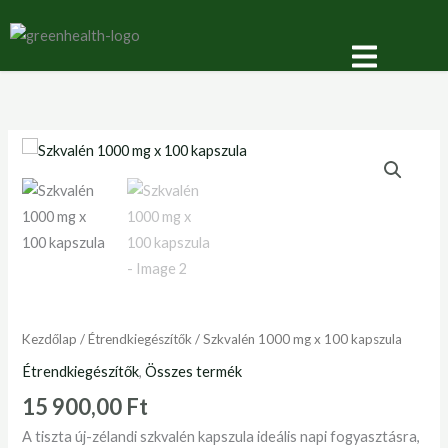
Skip
-10% kedvezmény |
Kuponkód:
Tovább!
to
KUPON10 | Minden termékünkre!
content
Szkvalén
1000
mg
x
100
kapszula
mennyiség
Kezdőlap
/
Étrendkiegészítők
/ Szkvalén 1000 mg x 100 kapszula
Étrendkiegészítők
,
Összes termék
15 900,00
Ft
A tiszta új-zélandi szkvalén kapszula ideális napi fogyasztásra,