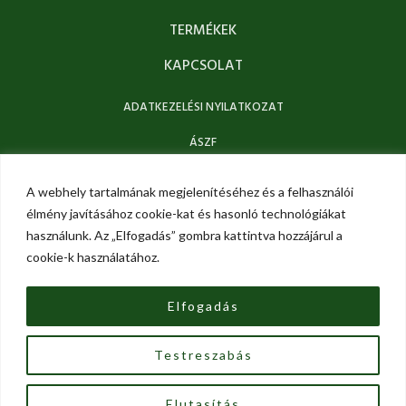
TERMÉKEK
KAPCSOLAT
ADATKEZELÉSI NYILATKOZAT
ÁSZF
KAPCSOLAT
A webhely tartalmának megjelenítéséhez és a felhasználói
élmény javításához cookie-kat és hasonló technológiákat
használunk. Az „Elfogadás” gombra kattintva hozzájárul a
INFO@GREENHEALTHMAGYARORSZAG.HU
cookie-k használatához.
+36 70 701 6426
Elfogadás
F
I
a
n
c
s
Testreszabás
e
t
b
a
Copyright © 2026 Green Health Magyarország |
o
g
o
r
Elutasítás
Powered by Green Health Magyarország