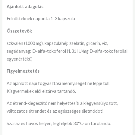
Ajánlott adagolás
Felnőtteknek naponta 1-3 kapszula
Összetevők
szkvalén
(1000 mg), kapszulahéj: zselatin, glicerin, víz,
segédanyag: D-alfa-tokoferol (1,31 IU/mg D-alfa-tokoferollal
egyenértékű)
Figyelmeztetés
Az ajánlott napi fogyasztási mennyiséget ne lépje túl!
Kisgyermekek elől elzárva tartandó.
Az étrend-kiegészítő nem helyettesíti a kiegyensúlyozott,
változatos étrendet és az egészséges életmódot!
Száraz és hűvös helyen, legfeljebb 30°C-on tárolandó.