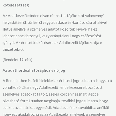
kötelezettség
Az Adatkezelő minden olyan címzettet tájékoztat valamennyi
helyesbítésről, törlésről vagy adatkezelés-korlátozásról, akivel,
illetve amellyel a személyes adatot közölték, kivéve, ha ez
lehetetlennek bizonyul, vagy aránytalanul nagy erőfeszítést
igényel. Az érintettet kérésére az Adatkezelő tájékoztatja e
címzettekről.
(Rendelet 19. cikk)
Az adathordozhatósághoz való jog
A Rendeletben írt feltételekkel az érintett jogosult arra, hogy a rá
vonatkozó, általa egy Adatkezelő rendelkezésére bocsátott
személyes adatokat tagolt, széles körben használt, géppel
olvasható formátumban megkapja, továbbá jogosult arra, hogy
ezeket az adatokat egy másik Adatkezelőnek továbbítsa anélkül,
hogy ezt akadályozná az az Adatkezelő, amelynek a személyes