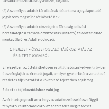
társadalombiztosítási ügyintézés) céljából.
(2) A személyes adatok tárolásának időtartama a jogalapot adó
jogviszony megszűnését követő 8 év.
(3) A személyes adatok címzettjei: a Társaság adózási,
bérszámfejtési, társadalombiztosítási (kifizetői) feladatait ellátó
munkavállalói és Adatfeldolgozói.
FEJEZET – ÖSSZEFOGLALÓ TÁJÉKOZTATÁS AZ
ÉRINTETT JOGAIRÓL
E fejezetben az áttekinthetőség és átláthatóság kedvéért röviden
összefoglaljuk az érintett jogait, amelyek gyakorlására vonatkozó
részletes tájékoztatást a következő fejezetben adjuk meg.
Előzetes tájékozódáshoz való jog
Az érintett jogosult arra, hogy az adatkezeléssel összefüggő
tényekről és információkról az adatkezelés megkezdését