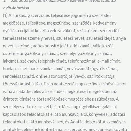
1.
Szerződő partnerek adatainak kezelése – vevők, szállítók
nyilvántartása
(1) A Társaság szerződés teljesítése jogcímén a szerződés
megkötése, teljesítése, megszűnése, szerződési kedvezmény
nyújtása céljából kezeli a vele vevőként, szállítóként szerződött
természetes személy nevét, születési nevét, születési idejét, anyja
nevét, lakcímét, adóazonosító jelét, adószámát, vállalkozói,
őstermelői igazolvány számát, személyi igazolvány számát,
lakcímét, székhely, telephely címét, telefonszámát, e-mail címét,
honlap-címét, bankszámlaszámát, vevőszámát (ügyfélszámát,
rendelésszámát), online azonosítóját (vevők, szállítók listája,
törzsvásárlási listák), Ezen adatkezelés jogszerűnek minősül akkor
is, ha az adatkezelés a szerződés megkötését megelőzően az
érintett kérésére történő lépések megtételéhez szükséges. A
személyes adatok címzettjei: a Társaság ügyfélkiszolgálással
kapcsolatos feladatokat ellátó munkavállalói, könyvelési, adózási
feladatokat ellátó munkavállalói, és Adatfeldolgozói. A személyes
adatok kezelésének időtartama: a szerződés megszűnését követő