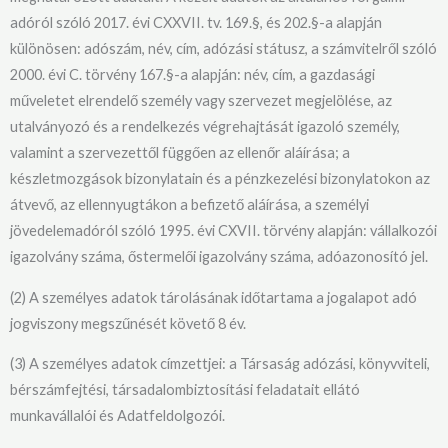
adóról szóló 2017. évi CXXVII. tv. 169.§, és 202.§-a alapján
különösen: adószám, név, cím, adózási státusz, a számvitelről szóló
2000. évi C. törvény 167.§-a alapján: név, cím, a gazdasági
műveletet elrendelő személy vagy szervezet megjelölése, az
utalványozó és a rendelkezés végrehajtását igazoló személy,
valamint a szervezettől függően az ellenőr aláírása; a
készletmozgások bizonylatain és a pénzkezelési bizonylatokon az
átvevő, az ellennyugtákon a befizető aláírása, a személyi
jövedelemadóról szóló 1995. évi CXVII. törvény alapján: vállalkozói
igazolvány száma, őstermelői igazolvány száma, adóazonosító jel.
(2) A személyes adatok tárolásának időtartama a jogalapot adó
jogviszony megszűnését követő 8 év.
(3) A személyes adatok címzettjei: a Társaság adózási, könyvviteli,
bérszámfejtési, társadalombiztosítási feladatait ellátó
munkavállalói és Adatfeldolgozói.