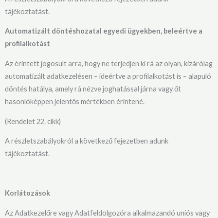
tájékoztatást.
Automatizált döntéshozatal egyedi ügyekben, beleértve a
profilalkotást
Az érintett jogosult arra, hogy ne terjedjen ki rá az olyan, kizárólag
automatizált adatkezelésen – ideértve a profilalkotást is – alapuló
döntés hatálya, amely rá nézve joghatással járna vagy őt
hasonlóképpen jelentős mértékben érintené.
(Rendelet 22. cikk)
A részletszabályokról a következő fejezetben adunk
tájékoztatást.
Korlátozások
Az Adatkezelőre vagy Adatfeldolgozóra alkalmazandó uniós vagy