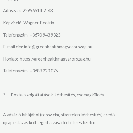
Adószám: 22956514-2-43
Képviselő: Wagner Beatrix
Telefonszám: +3670 943 9323
E-mail cím: info@greenhealthmagyarorszag.hu
Honlap: https://greenhealthmagyarorszag.hu
Telefonszám: +3688 220 075
2. Postai szolgáltatások, kézbesítés, csomagküldés
A vásárló hibájából (rossz cím, sikertelen kézbesítés) eredő
újrapostázás költségeit a vásárló köteles fizetni.