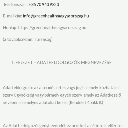
Telefonszám:
+36 70 943 9323
E-mail cím:
info@greenhealthmagyarorszag.hu
Honlap: https://greenhealthmagyarorszag.hu
(a továbbiakban: Társaság)
FEJEZET – ADATFELDOLGOZÓK MEGNEVEZÉSE
Adatfeldolgozó: az a természetes vagy jogi személy, közhatalmi
szerv, ügynökség vagy bármely egyéb szerv, amely az Adatkezelő
nevében személyes adatokat kezel; (Rendelet 4. cikk 8.)
Az Adatfeldolgozó igénybevételéhez nem kell az érintett előzetes