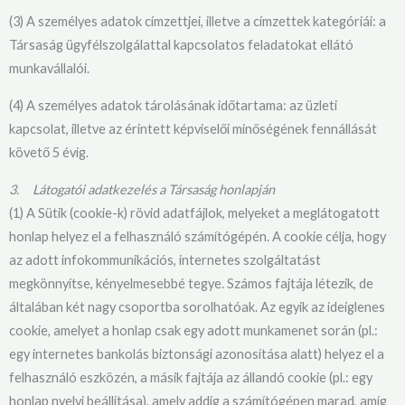
(3) A személyes adatok címzettjei, illetve a címzettek kategóriái: a
Társaság ügyfélszolgálattal kapcsolatos feladatokat ellátó
munkavállalói.
(4) A személyes adatok tárolásának időtartama: az üzleti
kapcsolat, illetve az érintett képviselői minőségének fennállását
követő 5 évig.
3.
Látogatói adatkezelés a Társaság honlapján
(1) A Sütik (cookie-k) rövid adatfájlok, melyeket a meglátogatott
honlap helyez el a felhasználó számítógépén. A cookie célja, hogy
az adott infokommunikációs, internetes szolgáltatást
megkönnyítse, kényelmesebbé tegye. Számos fajtája létezik, de
általában két nagy csoportba sorolhatóak. Az egyik az ideiglenes
cookie, amelyet a honlap csak egy adott munkamenet során (pl.:
egy internetes bankolás biztonsági azonosítása alatt) helyez el a
felhasználó eszközén, a másik fajtája az állandó cookie (pl.: egy
honlap nyelvi beállítása), amely addig a számítógépen marad, amíg