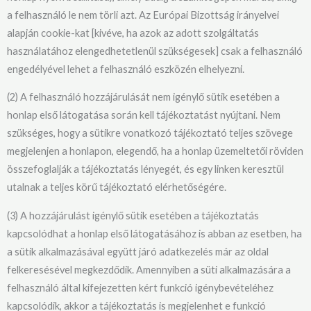
a felhasználó le nem törli azt. Az Európai Bizottság irányelvei
alapján cookie-kat [kivéve, ha azok az adott szolgáltatás
használatához elengedhetetlenül szükségesek] csak a felhasználó
engedélyével lehet a felhasználó eszközén elhelyezni.
(2) A felhasználó hozzájárulását nem igénylő sütik esetében a
honlap első látogatása során kell tájékoztatást nyújtani. Nem
szükséges, hogy a sütikre vonatkozó tájékoztató teljes szövege
megjelenjen a honlapon, elegendő, ha a honlap üzemeltetői röviden
összefoglalják a tájékoztatás lényegét, és egy linken keresztül
utalnak a teljes körű tájékoztató elérhetőségére.
(3) A hozzájárulást igénylő sütik esetében a tájékoztatás
kapcsolódhat a honlap első látogatásához is abban az esetben, ha
a sütik alkalmazásával együtt járó adatkezelés már az oldal
felkeresésével megkezdődik. Amennyiben a süti alkalmazására a
felhasználó által kifejezetten kért funkció igénybevételéhez
kapcsolódik, akkor a tájékoztatás is megjelenhet e funkció