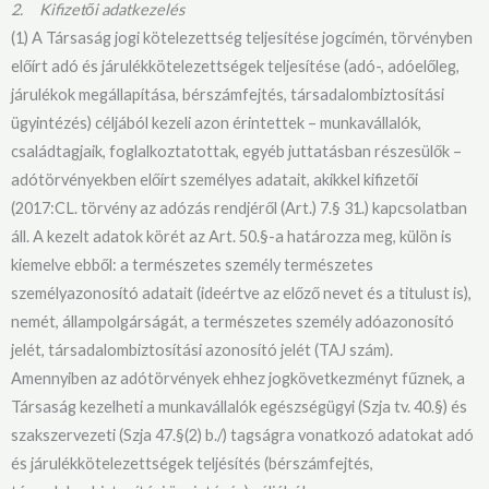
2.
Kifizetői adatkezelés
(1) A Társaság jogi kötelezettség teljesítése jogcímén, törvényben
előírt adó és járulékkötelezettségek teljesítése (adó-, adóelőleg,
járulékok megállapítása, bérszámfejtés, társadalombiztosítási
ügyintézés) céljából kezeli azon érintettek – munkavállalók,
családtagjaik, foglalkoztatottak, egyéb juttatásban részesülők –
adótörvényekben előírt személyes adatait, akikkel kifizetői
(2017:CL. törvény az adózás rendjéről (Art.) 7.§ 31.) kapcsolatban
áll. A kezelt adatok körét az Art. 50.§-a határozza meg, külön is
kiemelve ebből: a természetes személy természetes
személyazonosító adatait (ideértve az előző nevet és a titulust is),
nemét, állampolgárságát, a természetes személy adóazonosító
jelét, társadalombiztosítási azonosító jelét (TAJ szám).
Amennyiben az adótörvények ehhez jogkövetkezményt fűznek, a
Társaság kezelheti a munkavállalók egészségügyi (Szja tv. 40.§) és
szakszervezeti (Szja 47.§(2) b./) tagságra vonatkozó adatokat adó
és járulékkötelezettségek teljésítés (bérszámfejtés,