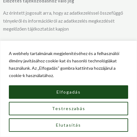
Előzetes tájékozódáshoz való jog
Az érintett jogosult arra, hogy az adatkezeléssel összefüggő
tényekről és információkról az adatkezelés megkezdését
megelőzően tájékoztatást kapjon
A webhely tartalmának megjelenítéséhez és a felhasználói
A) Rendelkezésre bocsátandó információk, ha a
élmény javításához cookie-kat és hasonló technológiákat
személyes adatokat az érintettől gyűjtik
használunk. Az „Elfogadás” gombra kattintva hozzájárul a
cookie-k használatához.
Ha az érintettre vonatkozó személyes adatokat az
érintetettől gyűjtik, az Adatkezelő a személyes adatok
Elfogadás
megszerzésének időpontjában az érintett rendelkezésére
bocsátja a következő információk mindegyikét:
a) az Adatkezelőnek és – ha van ilyen – az
Testreszabás
Adatkezelő képviselőjének a kiléte és elérhetőségei;
b) az adatvédelmi tisztviselő elérhetőségei, ha van ilyen;
Elutasítás
c) a személyes adatok tervezett kezelésének célja, valamint